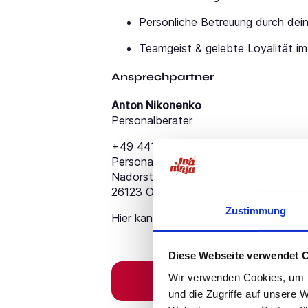
Persönliche Betreuung durch de
Teamgeist & gelebte Loyalität im
Ansprechpartner
Anton Nikonenko
Personalberater
+49 441 23 35 96 70
Personal Service PSH Oldenburg Gmb
Nadorster Straße 74
26123 Oldenburg
Zustimmung
Hier kannst du dich per WhatsApp b
Diese Webseite verwendet 
Wir verwenden Cookies, um I
und die Zugriffe auf unsere 