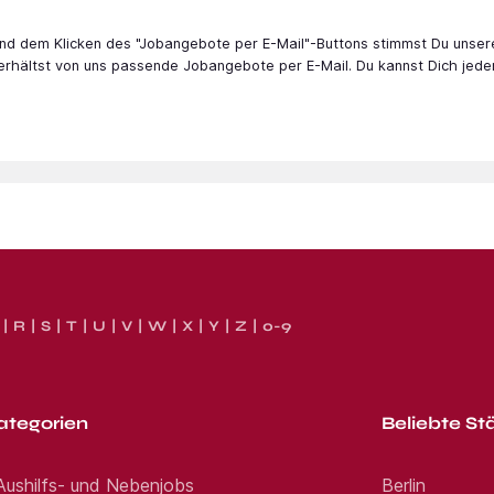
 und dem Klicken des "Jobangebote per E-Mail"-Buttons stimmst Du unser
 erhältst von uns passende Jobangebote per E-Mail. Du kannst Dich jede
R
S
T
U
V
W
X
Y
Z
0-9
ategorien
Beliebte St
 Aushilfs- und Nebenjobs
Berlin