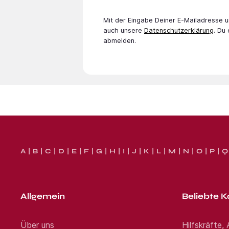
Mit der Eingabe Deiner E-Mail­adresse
auch unsere
Datenschutzerklärung
. Du
abmelden.
A
B
C
D
E
F
G
H
I
J
K
L
M
N
O
P
Q
Allgemein
Beliebte K
Über uns
Hilfskräfte,