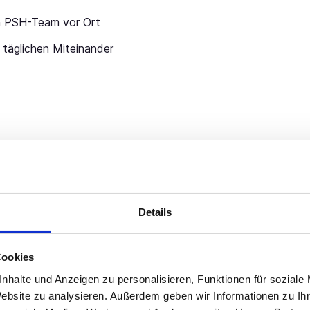
in PSH-Team vor Ort
 täglichen Miteinander
H
Details
ewerben: +491606503513
Cookies
nhalte und Anzeigen zu personalisieren, Funktionen für soziale
Jetzt schnell bewerben
Website zu analysieren. Außerdem geben wir Informationen zu I