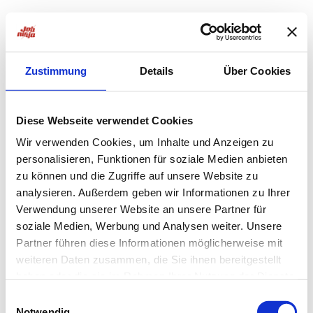
Zustimmung
Details
Über Cookies
Diese Webseite verwendet Cookies
Wir verwenden Cookies, um Inhalte und Anzeigen zu
personalisieren, Funktionen für soziale Medien anbieten
zu können und die Zugriffe auf unsere Website zu
analysieren. Außerdem geben wir Informationen zu Ihrer
Verwendung unserer Website an unsere Partner für
soziale Medien, Werbung und Analysen weiter. Unsere
Partner führen diese Informationen möglicherweise mit
weiteren Daten zusammen, die Sie ihnen bereitgestellt
haben oder die sie im Rahmen Ihrer Nutzung der Dienste
Application error: a
client
-side exception has occurred while
gesammelt haben.
Einwilligungsauswahl
Notwendig
loading
jobninja.com
(see the
browser console
for more