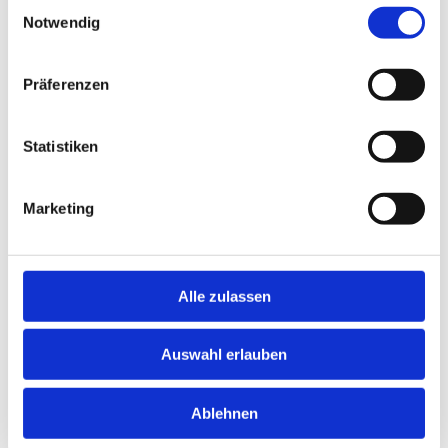
Einwilligungsauswahl
Mühlenstraße 128
Notwendig
26789 Leer
Hier kannst du dich per WhatsApp bewerben:
Präferenzen
+4915209305851
Statistiken
Jetzt schnell bewerben
Marketing
Merken
Alle zulassen
Standort:
Barßel
Auswahl erlauben
Ablehnen