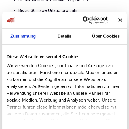
Bis zu 30 Tage Urlaub pro Jahr
Möglichkeit einer wöchentlichen Abschlagszahlung
Übertarifliche Bezahlung, Urlaubs- & Weihnachtsgeld
Zustimmung
Details
Über Cookies
Weiterbildungen auf Kosten des Arbeitgebers
Übernahmemöglichkeit beim Kundenbetrieb
Diese Webseite verwendet Cookies
Persönliche Betreuung durch dein PSH-Team vor Ort
Wir verwenden Cookies, um Inhalte und Anzeigen zu
personalisieren, Funktionen für soziale Medien anbieten
Teamgeist & gelebte Loyalität im täglichen
Miteinander
zu können und die Zugriffe auf unsere Website zu
analysieren. Außerdem geben wir Informationen zu Ihrer
Ansprechpartner
Verwendung unserer Website an unsere Partner für
soziale Medien, Werbung und Analysen weiter. Unsere
Manfred Stratmann
Partner führen diese Informationen möglicherweise mit
Recruiting
weiteren Daten zusammen, die Sie ihnen bereitgestellt
049528028082
haben oder die sie im Rahmen Ihrer Nutzung der Dienste
Personal Service PSH GmbH
gesammelt haben.