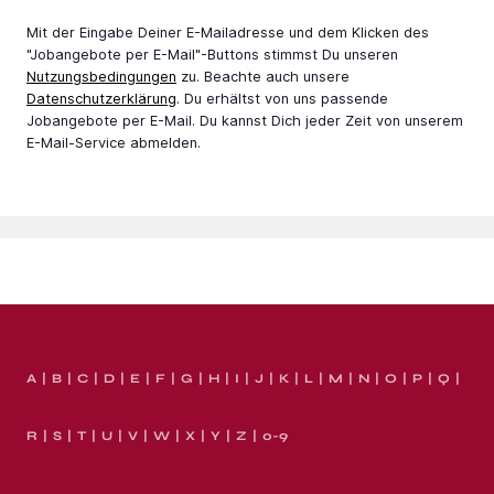
Mit der Eingabe Deiner E-Mail­adresse und dem Klicken des
"Jobangebote per E-Mail"-Buttons stimmst Du unseren
Nutzungsbedingungen
zu. Beachte auch unsere
Datenschutzerklärung
. Du erhältst von uns passende
Jobangebote per E-Mail. Du kannst Dich jeder Zeit von unserem
E-Mail-Service abmelden.
A
B
C
D
E
F
G
H
I
J
K
L
M
N
O
P
Q
R
S
T
U
V
W
X
Y
Z
0-9