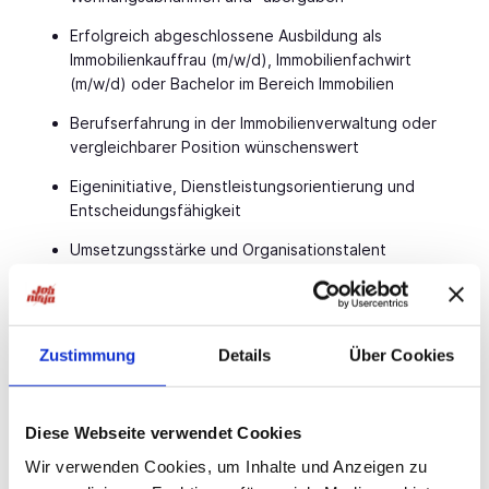
Erfolgreich abgeschlossene Ausbildung als
Immobilienkauffrau (m/w/d), Immobilienfachwirt
(m/w/d) oder Bachelor im Bereich Immobilien
Berufserfahrung in der Immobilienverwaltung oder
vergleichbarer Position wünschenswert
Eigeninitiative, Dienstleistungsorientierung und
Entscheidungsfähigkeit
Umsetzungsstärke und Organisationstalent
Ergebnisorientierung und Kostenbewusstsein
MS Office-Kenntnisse
Zustimmung
Details
Über Cookies
Gute Deutschkenntnisse
Führerschein Kl. B
Diese Webseite verwendet Cookies
Wenn Ihnen diese Position zusagt, dann freuen wir
Wir verwenden Cookies, um Inhalte und Anzeigen zu
uns über Ihre Bewerbung. Bitte per E-Mail an Herrn