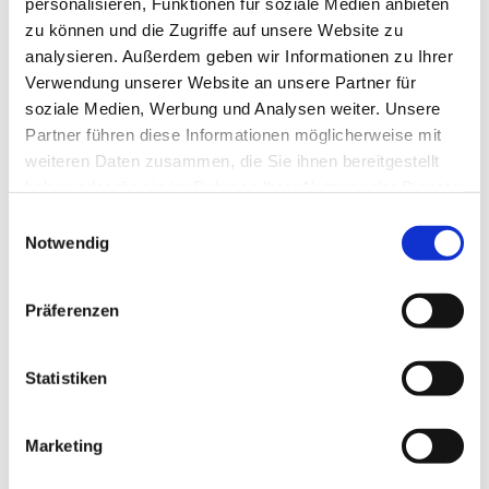
personalisieren, Funktionen für soziale Medien anbieten
Albrecht Wolf oder über „Online-Bewerbungen“ auf
unserer Homepage.
zu können und die Zugriffe auf unsere Website zu
analysieren. Außerdem geben wir Informationen zu Ihrer
*Talent wichtig, Geschlecht egal
Verwendung unserer Website an unsere Partner für
soziale Medien, Werbung und Analysen weiter. Unsere
Das wird geboten:
Partner führen diese Informationen möglicherweise mit
weiteren Daten zusammen, die Sie ihnen bereitgestellt
Spannende, abwechslungsreiche Aufgaben mit
haben oder die sie im Rahmen Ihrer Nutzung der Dienste
Verantwortung
gesammelt haben.
Einwilligungsauswahl
Notwendig
Kleines und sehr nettes Team
Ihr Ansprechpartner
Präferenzen
Herr Albrecht Wolf
Statistiken
Kontakt
wolf personalmanagement
Marketing
Große Friedberger Str. 42
60313 Frankfurt am Main