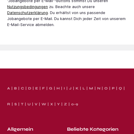
"Jobangebote per E-Mail"-Buttons stimmst Du unseren
Nutzungsbedingungen
zu. Beachte auch unsere
Datenschutzerklärung
. Du erhältst von uns passende
Jobangebote per E-Mail. Du kannst Dich jeder Zeit von unserem
E-Mail-Service abmelden.
A
B
C
D
E
F
G
H
I
J
K
L
M
N
O
P
Q
R
S
T
U
V
W
X
Y
Z
0-9
Allgemein
Beliebte Kategorien