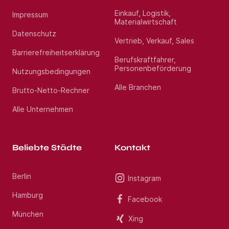
Einkauf, Logistik,
Impressum
Unser Anforderungsprofil:
Materialwirtschaft
Datenschutz
Vertrieb, Verkauf, Sales
abgeschlossene kaufmännische Ausbildung-
Barrierefreiheitserklärung
vorzugsweise als Immobilien Kauffmann/-frau oder
Berufskraftfahrer,
eine vergleichbare Qualifikation
Personenbeförderung
Nutzungsbedingungen
Sicherer Umgang mit Mietern und Dienstleistern und
immobilienbezogenen Aufgaben
Alle Branchen
Brutto-Netto-Rechner
Selbstständige und eigenverantwortliche
Arbeitsweise
Alle Unternehmen
Gute EDV-Kenntnisse in MS Office, zusätzliche
Kenntnisse im Verwaltungsprogramm
k2
sind von
Vorteil.
Teamorientierte, gewissenhafte, zuverlässige und
selbständige Arbeitsweise
Beliebte Städte
Kontakt
Berlin
Instagram
Wir bieten:
Hamburg
Facebook
Einen unbefristeten Arbeitsvertrag
München
30 Tage Urlaub
Xing
Eine attraktive Vergütung