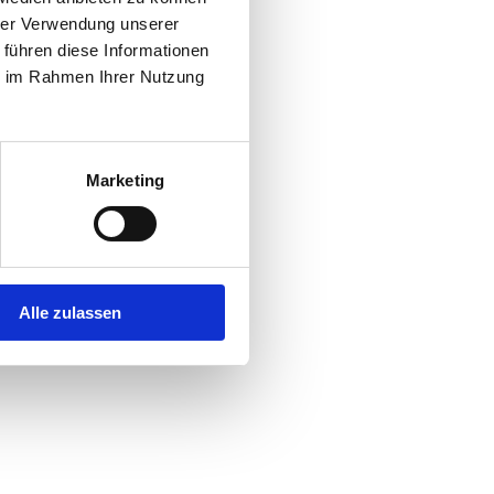
hrer Verwendung unserer
 führen diese Informationen
r console
for more information).
ie im Rahmen Ihrer Nutzung
Marketing
Alle zulassen