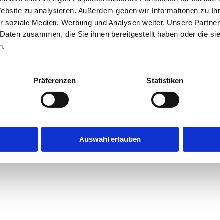
Website zu analysieren. Außerdem geben wir Informationen zu I
r soziale Medien, Werbung und Analysen weiter. Unsere Partner
exception has occurred while loading
jobninja.com
(see the
browse
 Daten zusammen, die Sie ihnen bereitgestellt haben oder die s
n.
Präferenzen
Statistiken
Auswahl erlauben