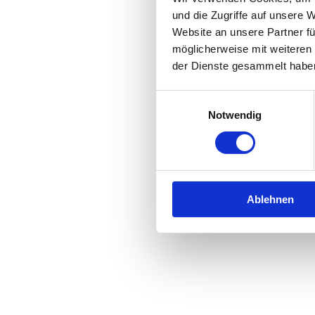
und die Zugriffe auf unsere 
Website an unsere Partner fü
Application error: a
client
-side 
möglicherweise mit weiteren
der Dienste gesammelt habe
Einwilligungsauswahl
Notwendig
Ablehnen