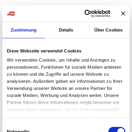
Zustimmung
Details
Über Cookies
Diese Webseite verwendet Cookies
Wir verwenden Cookies, um Inhalte und Anzeigen zu
personalisieren, Funktionen für soziale Medien anbieten
zu können und die Zugriffe auf unsere Website zu
analysieren. Außerdem geben wir Informationen zu Ihrer
Verwendung unserer Website an unsere Partner für
soziale Medien, Werbung und Analysen weiter. Unsere
Partner führen diese Informationen möglicherweise mit
weiteren Daten zusammen, die Sie ihnen bereitgestellt
haben oder die sie im Rahmen Ihrer Nutzung der Dienste
Application error: a
client
-side exception has occurred while
gesammelt haben.
Einwilligungsauswahl
Notwendig
loading
jobninja.com
(see the
browser console
for more