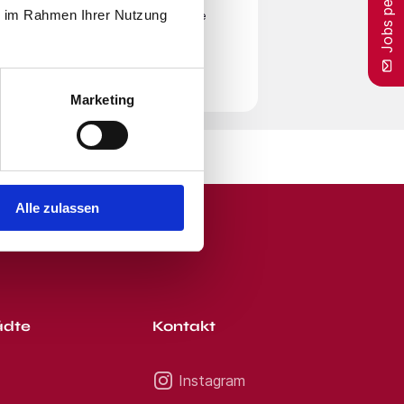
Jobs per E-Mail
eren Sie uns telefonisch oder
ie im Rahmen Ihrer Nutzung
en
Nutzungsbedingungen
zu. Beachte
Nadine Thomas Telefon: Jetzt
.de - Das Jobportal für
r Zeit von unserem E-Mail-Service
tik *Für jede qualifizierte
orestation Projects Jetzt
Marketing
Alle zulassen
ädte
Kontakt
Instagram