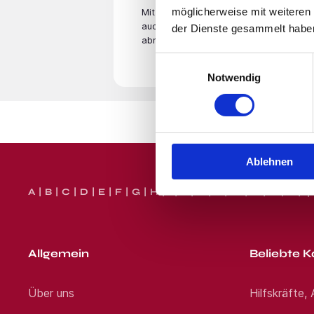
Tages bei Ihnen. Wir freuen 
möglicherweise mit weiteren
Mit der Eingabe Deiner E-Mail­adresse
per WhatsApp, SMS oder E-Mai
bewerben WhatsApp: Jetzt bew
auch unsere
Datenschutzerklärung
. Du
der Dienste gesammelt habe
Hörakustikmeister, Hörakusti
abmelden.
Bewerbung von Ihnen, lassen 
Einwilligungsauswahl
bewerben pflanzen.
Notwendig
Standort:
Wallenhors
Ablehnen
A
B
C
D
E
F
G
H
I
J
K
L
M
N
O
P
Q
Allgemein
Beliebte K
Über uns
Hilfskräfte,