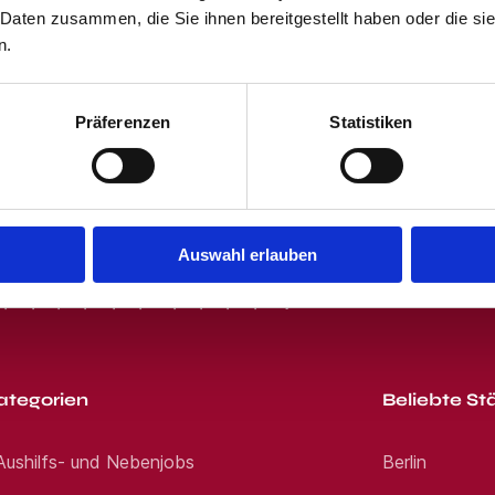
uns auf Ihre Bewerbung! Noch Fragen? Kontakti
 Daten zusammen, die Sie ihnen bereitgestellt haben oder die s
 und dem Klicken des "Jobangebote per E-Mail"-Buttons stimmst Du unser
l. Wir sind für Sie da. Kontaktmöglichkeiten 
erben E-Mail: Jetzt bewerben Smart-recruiting
 erhältst von uns passende Jobangebote per E-Mail. Du kannst Dich jede
n.
kmeisterinnen und Filialleiter in der Hörakus
wir drei Bäume über die Organisation Eden Ref
Präferenzen
Statistiken
t
Auswahl erlauben
R
S
T
U
V
W
X
Y
Z
0-9
ategorien
Beliebte St
 Aushilfs- und Nebenjobs
Berlin