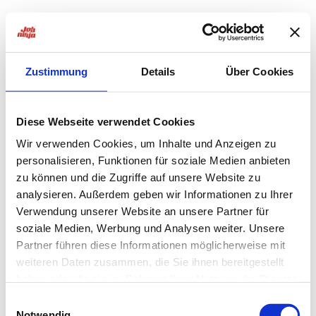
Zustimmung
Details
Über Cookies
Diese Webseite verwendet Cookies
Wir verwenden Cookies, um Inhalte und Anzeigen zu
personalisieren, Funktionen für soziale Medien anbieten
zu können und die Zugriffe auf unsere Website zu
analysieren. Außerdem geben wir Informationen zu Ihrer
Verwendung unserer Website an unsere Partner für
soziale Medien, Werbung und Analysen weiter. Unsere
Partner führen diese Informationen möglicherweise mit
weiteren Daten zusammen, die Sie ihnen bereitgestellt
haben oder die sie im Rahmen Ihrer Nutzung der Dienste
Application error: a
client
-side exception has occurred while
gesammelt haben.
Einwilligungsauswahl
Notwendig
loading
jobninja.com
(see the
browser console
for more