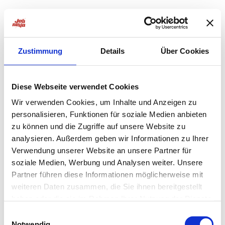
Zustimmung
Details
Über Cookies
Diese Webseite verwendet Cookies
Wir verwenden Cookies, um Inhalte und Anzeigen zu
personalisieren, Funktionen für soziale Medien anbieten
zu können und die Zugriffe auf unsere Website zu
analysieren. Außerdem geben wir Informationen zu Ihrer
Verwendung unserer Website an unsere Partner für
soziale Medien, Werbung und Analysen weiter. Unsere
Partner führen diese Informationen möglicherweise mit
weiteren Daten zusammen, die Sie ihnen bereitgestellt
haben oder die sie im Rahmen Ihrer Nutzung der Dienste
Application error: a
client
-side exception has occurred while
gesammelt haben.
Einwilligungsauswahl
Notwendig
loading
jobninja.com
(see the
browser console
for more