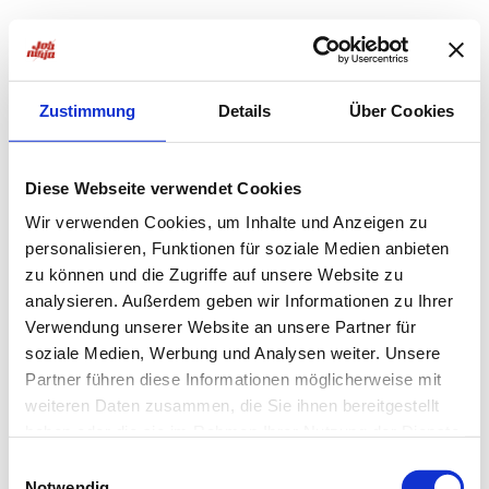
Zustimmung
Details
Über Cookies
Diese Webseite verwendet Cookies
Wir verwenden Cookies, um Inhalte und Anzeigen zu
personalisieren, Funktionen für soziale Medien anbieten
zu können und die Zugriffe auf unsere Website zu
analysieren. Außerdem geben wir Informationen zu Ihrer
Verwendung unserer Website an unsere Partner für
soziale Medien, Werbung und Analysen weiter. Unsere
Partner führen diese Informationen möglicherweise mit
weiteren Daten zusammen, die Sie ihnen bereitgestellt
haben oder die sie im Rahmen Ihrer Nutzung der Dienste
Application error: a
client
-side exception has occurred while
gesammelt haben.
Einwilligungsauswahl
Notwendig
loading
jobninja.com
(see the
browser console
for more