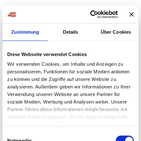
Zustimmung
Details
Über Cookies
Diese Webseite verwendet Cookies
Wir verwenden Cookies, um Inhalte und Anzeigen zu
personalisieren, Funktionen für soziale Medien anbieten
zu können und die Zugriffe auf unsere Website zu
analysieren. Außerdem geben wir Informationen zu Ihrer
Verwendung unserer Website an unsere Partner für
soziale Medien, Werbung und Analysen weiter. Unsere
Partner führen diese Informationen möglicherweise mit
weiteren Daten zusammen, die Sie ihnen bereitgestellt
haben oder die sie im Rahmen Ihrer Nutzung der Dienste
Application error: a
client
-side exception has occurred while
gesammelt haben.
Einwilligungsauswahl
Notwendig
loading
jobninja.com
(see the
browser console
for more