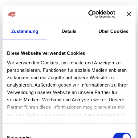
Zustimmung
Details
Über Cookies
Diese Webseite verwendet Cookies
Wir verwenden Cookies, um Inhalte und Anzeigen zu
personalisieren, Funktionen für soziale Medien anbieten
zu können und die Zugriffe auf unsere Website zu
analysieren. Außerdem geben wir Informationen zu Ihrer
Verwendung unserer Website an unsere Partner für
soziale Medien, Werbung und Analysen weiter. Unsere
Partner führen diese Informationen möglicherweise mit
weiteren Daten zusammen, die Sie ihnen bereitgestellt
haben oder die sie im Rahmen Ihrer Nutzung der Dienste
Application error: a
client
-side exception has occurred while
gesammelt haben.
Einwilligungsauswahl
Notwendig
loading
jobninja.com
(see the
browser console
for more