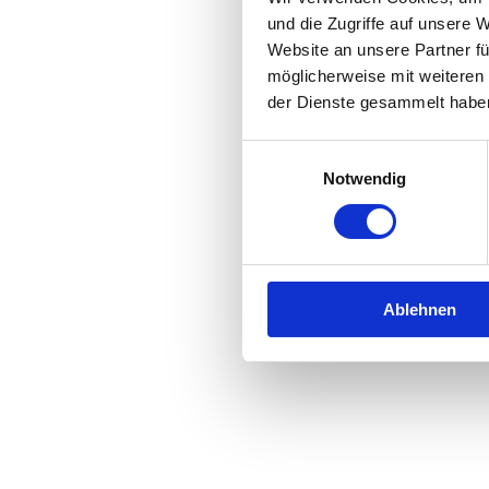
und die Zugriffe auf unsere 
Website an unsere Partner fü
Application error: a
client
-side 
möglicherweise mit weiteren
der Dienste gesammelt habe
Einwilligungsauswahl
Notwendig
Ablehnen