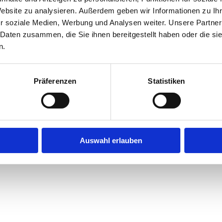
Website zu analysieren. Außerdem geben wir Informationen zu I
r soziale Medien, Werbung und Analysen weiter. Unsere Partner
exception has occurred while loading
jobninja.com
(see the
browse
 Daten zusammen, die Sie ihnen bereitgestellt haben oder die s
n.
Präferenzen
Statistiken
Auswahl erlauben