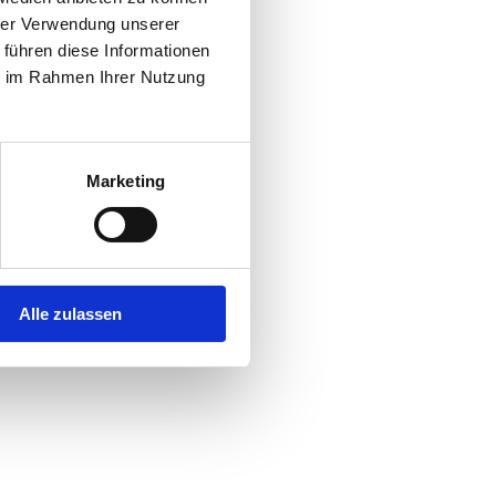
hrer Verwendung unserer
 führen diese Informationen
r console
for more information).
ie im Rahmen Ihrer Nutzung
Marketing
Alle zulassen