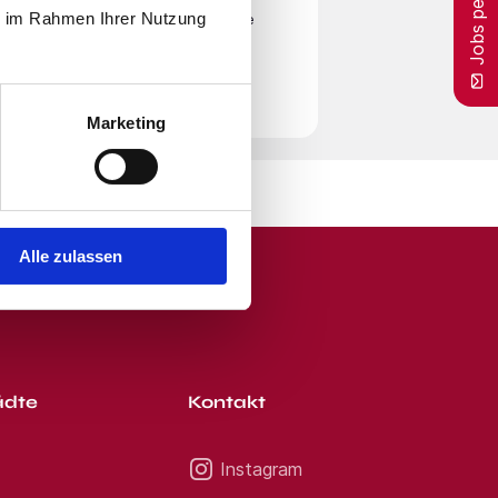
Jobs per E-Mail
ne Thomas Telefon: Jetzt
ie im Rahmen Ihrer Nutzung
en
Nutzungsbedingungen
zu. Beachte
.de - Das Jobportal für
Ihnen, lassen wir drei Bäume
r Zeit von unserem E-Mail-Service
.
Marketing
Alle zulassen
ädte
Kontakt
Instagram