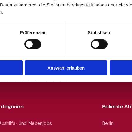
ir sind für Sie da. Kontaktmöglichkeiten Nadi
 Daten zusammen, die Sie ihnen bereitgestellt haben oder die s
 und dem Klicken des "Jobangebote per E-Mail"-Buttons stimmst Du unser
erben E-Mail: Jetzt bewerben Smart-recruiting
rinnen *Für jede qualifizierte Bewerbung von 
 erhältst von uns passende Jobangebote per E-Mail. Du kannst Dich jede
n.
eforestation Projects Jetzt bewerben pflanzen
Präferenzen
Statistiken
Auswahl erlauben
R
S
T
U
V
W
X
Y
Z
0-9
ategorien
Beliebte St
 Aushilfs- und Nebenjobs
Berlin