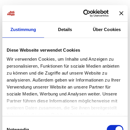
Zustimmung
Details
Über Cookies
Diese Webseite verwendet Cookies
Wir verwenden Cookies, um Inhalte und Anzeigen zu
personalisieren, Funktionen für soziale Medien anbieten
zu können und die Zugriffe auf unsere Website zu
analysieren. Außerdem geben wir Informationen zu Ihrer
Verwendung unserer Website an unsere Partner für
soziale Medien, Werbung und Analysen weiter. Unsere
Partner führen diese Informationen möglicherweise mit
weiteren Daten zusammen, die Sie ihnen bereitgestellt
haben oder die sie im Rahmen Ihrer Nutzung der Dienste
Application error: a
client
-side exception has occurred while
gesammelt haben.
Einwilligungsauswahl
Notwendig
loading
jobninja.com
(see the
browser console
for more