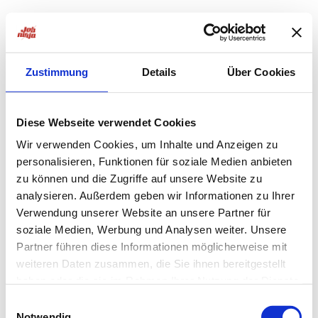
Zustimmung
Details
Über Cookies
Diese Webseite verwendet Cookies
Wir verwenden Cookies, um Inhalte und Anzeigen zu
personalisieren, Funktionen für soziale Medien anbieten
zu können und die Zugriffe auf unsere Website zu
analysieren. Außerdem geben wir Informationen zu Ihrer
Verwendung unserer Website an unsere Partner für
soziale Medien, Werbung und Analysen weiter. Unsere
Partner führen diese Informationen möglicherweise mit
weiteren Daten zusammen, die Sie ihnen bereitgestellt
haben oder die sie im Rahmen Ihrer Nutzung der Dienste
Application error: a
client
-side exception has occurred while
gesammelt haben.
Einwilligungsauswahl
Notwendig
loading
jobninja.com
(see the
browser console
for more