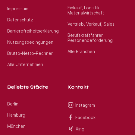
Belastbarkeit, Flexibilität, Offenheit und
Einkauf, Logistik,
Impressum
Teamfähigkeit
Materialwirtschaft
Bereitschaft für Wochenenddienste
Datenschutz
Vertrieb, Verkauf, Sales
Barrierefreiheitserklärung
Berufskraftfahrer,
Wir bieten:
Personenbeförderung
Nutzungsbedingungen
Eine strukturierte, professionelle Einarbeitung in die
Alle Branchen
Brutto-Netto-Rechner
jeweilige Tätigkeit
Berufs- und qualifikationsorientierte Vergütung in
Alle Unternehmen
einer unbefristeten, sicheren Anstellung
6 Wochen Jahresurlaub und ein attraktives
Weihnachtsgeld
Eine Vielzahl an internen und externen Fort- und
Beliebte Städte
Kontakt
Weiterbildungsmöglichkeiten
Eine spannende, abwechslungsreiche Tätigkeit mit
viel Gestaltungsspielraum
Berlin
Instagram
Arbeit im multiprofessionellen Team mit
regelmäßigem Austausch
Hamburg
Facebook
Supervision, Fallbesprechung und Teamentwicklung
München
Xing