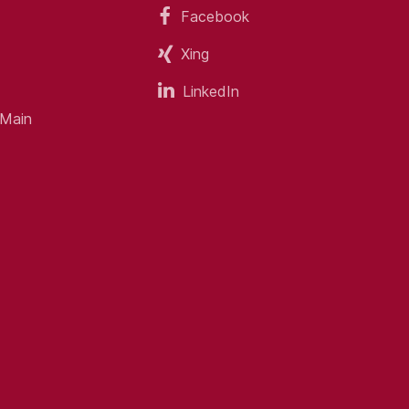
Facebook
Xing
Gebäudetechniker oder vergleichbar)
LinkedIn
 Main
re Zusatzqualifikationen