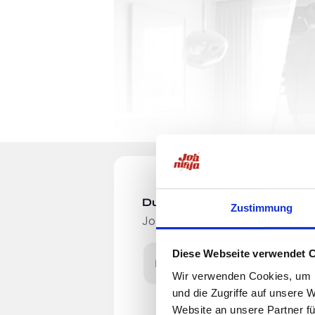
Du möchtest Jobs, die zu Di
Zustimmung
Jobangebote per E-Mail erhalten
Diese Webseite verwendet 
E-Mail-Adresse
Wir verwenden Cookies, um I
Allegron GmbH – seit 
und die Zugriffe auf unsere 
Website an unsere Partner fü