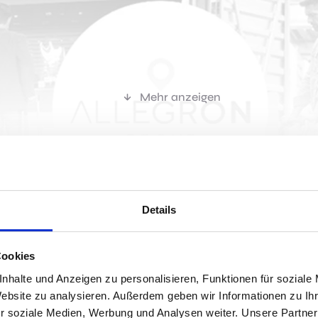
Mehr anzeigen
r passen?
Details
Cookies
Jobs 
nhalte und Anzeigen zu personalisieren, Funktionen für soziale
1991 erfolgreich in der Immobilien
Website zu analysieren. Außerdem geben wir Informationen zu I
r soziale Medien, Werbung und Analysen weiter. Unsere Partner