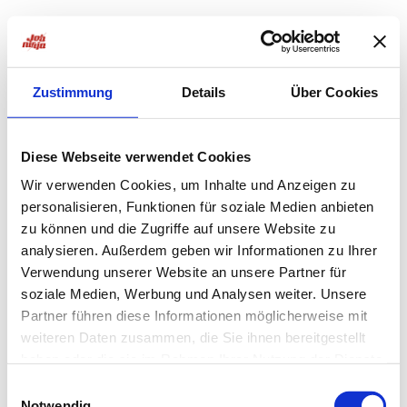
Zustimmung
Details
Über Cookies
Diese Webseite verwendet Cookies
Wir verwenden Cookies, um Inhalte und Anzeigen zu
personalisieren, Funktionen für soziale Medien anbieten
zu können und die Zugriffe auf unsere Website zu
analysieren. Außerdem geben wir Informationen zu Ihrer
Verwendung unserer Website an unsere Partner für
soziale Medien, Werbung und Analysen weiter. Unsere
Partner führen diese Informationen möglicherweise mit
weiteren Daten zusammen, die Sie ihnen bereitgestellt
haben oder die sie im Rahmen Ihrer Nutzung der Dienste
Application error: a
client
-side exception has occurred while
gesammelt haben.
Einwilligungsauswahl
Notwendig
loading
jobninja.com
(see the
browser console
for more