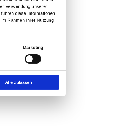
hrer Verwendung unserer
 führen diese Informationen
r console
for more information).
ie im Rahmen Ihrer Nutzung
Marketing
Alle zulassen