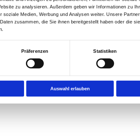
Website zu analysieren. Außerdem geben wir Informationen zu I
r soziale Medien, Werbung und Analysen weiter. Unsere Partner
exception has occurred while loading
jobninja.com
(see the
browse
 Daten zusammen, die Sie ihnen bereitgestellt haben oder die s
n.
Präferenzen
Statistiken
Auswahl erlauben