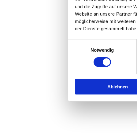
und die Zugriffe auf unsere 
Website an unsere Partner fü
Application error: a
client
-side 
möglicherweise mit weiteren
der Dienste gesammelt habe
Einwilligungsauswahl
Notwendig
Ablehnen