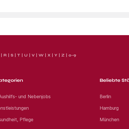
R
S
T
U
V
W
X
Y
Z
0-9
ategorien
Beliebte St
 Aushilfs- und Nebenjobs
Berlin
nstleistungen
Hamburg
sundheit, Pflege
München