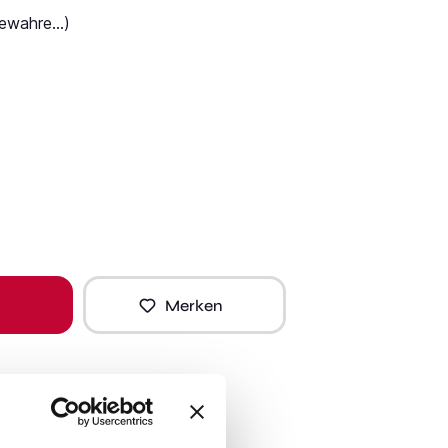
ewahre...)
Merken