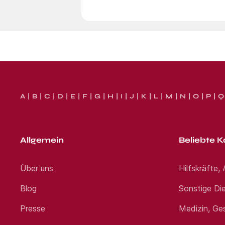
A
B
C
D
E
F
G
H
I
J
K
L
M
N
O
P
Q
Allgemein
Beliebte K
Über uns
Hilfskräfte,
Blog
Sonstige Die
Presse
Medizin, Ge