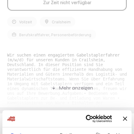
Zur Zeit nicht verfügbar
Vollzeit
Crailsheim
Berufskraftfahrer, Personenbeförderung
Wir suchen einen engagierten Gabelstaplerfahrer
(m/w/d) für unseren Kunden in Crailsheim,
Deutschland. In dieser Position sind Sie
verantwortlich für die effiziente Handhabung von
Materialien und Gütern innerhalb des Logistik- und
Materialwirtschaftsteams. Wenn Sie über Erfahrung
im Umgang mit Gabelstaplern verfügen und ein Teil
Mehr anzeigen
eines dynamischen Teams werden möchten, freuen wir
uns auf Ihre Bewerbung.Aufgaben:• Bedienen von
Gabelstaplern zur Be- und Entladung von Waren •
Kommissionieren von Ware • Einhalten der
Sicherheitsvorschriften während der Arbeit •
Transportieren von Gütern innerhalb des Lagers •
Sicherstellen der ordnungsgemäßen Lagerung von
GüternAnforderungen:• Gültiger Flurförderschein
ist erforderlich • Erfahrung im Umgang mit
Gabelstaplern in einem Lagerumfeld • Kenntnisse in
Du möchtest Jobs, die zu Dir passen?