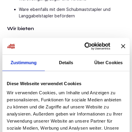
Ware ebenfalls mit dem Schubmaststapler und
Langgabelstapler befördern
Wir bieten
Keine Probezeit!
Unbefristeter Arbeitsvertrag bei PSH
Bis zu 30 Tage Urlaub pro Jahr
Zustimmung
Details
Über Cookies
Möglichkeit einer wöchentlichen Abschlagszahlung
Übertarifliche Bezahlung, Urlaubs- & Weihnachtsgeld
Diese Webseite verwendet Cookies
Wir verwenden Cookies, um Inhalte und Anzeigen zu
Weiterbildungen auf Kosten des Arbeitgebers
personalisieren, Funktionen für soziale Medien anbieten
Übernahmemöglichkeit beim Kundenbetrieb
zu können und die Zugriffe auf unsere Website zu
analysieren. Außerdem geben wir Informationen zu Ihrer
Persönliche Betreuung durch dein PSH-Team vor Ort
Verwendung unserer Website an unsere Partner für
Teamgeist & gelebte Loyalität im täglichen
soziale Medien, Werbung und Analysen weiter. Unsere
Miteinander