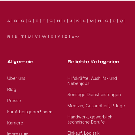
A
B
C
D
E
F
G
H
I
J
K
L
M
N
O
P
Q
R
S
T
U
V
W
X
Y
Z
0-9
Allgemein
Beliebte Kategorien
Über uns
Hilfskräfte, Aushilfs- und
Nebenjobs
Blog
Sonstige Dienstleistungen
Presse
Medizin, Gesundheit, Pflege
Für Arbeitgeber*innen
Handwerk, gewerblich
technische Berufe
Karriere
Einkauf, Logistik,
Impressum