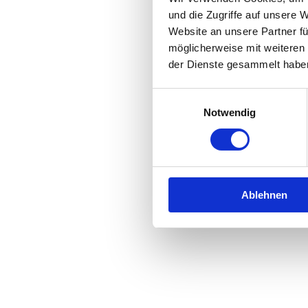
und die Zugriffe auf unsere 
Website an unsere Partner fü
Application error: a
client
-side 
möglicherweise mit weiteren
der Dienste gesammelt habe
Einwilligungsauswahl
Notwendig
Ablehnen