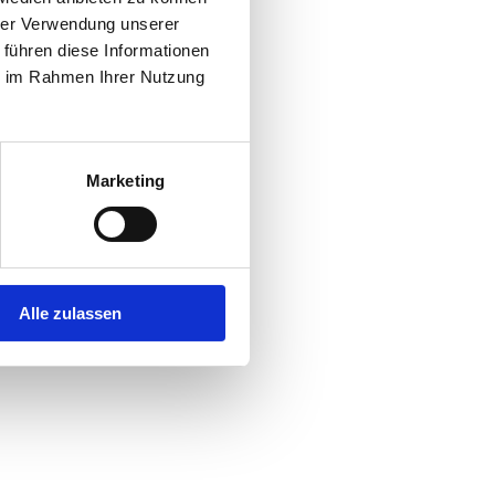
hrer Verwendung unserer
 führen diese Informationen
r console
for more information).
ie im Rahmen Ihrer Nutzung
Marketing
Alle zulassen