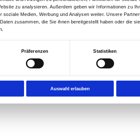
Website zu analysieren. Außerdem geben wir Informationen zu I
r soziale Medien, Werbung und Analysen weiter. Unsere Partner
exception has occurred while loading
jobninja.com
(see the
browse
 Daten zusammen, die Sie ihnen bereitgestellt haben oder die s
n.
Präferenzen
Statistiken
Auswahl erlauben