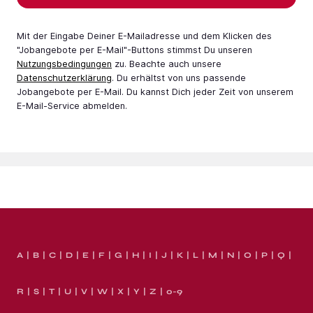
Mit der Eingabe Deiner E-Mail­adresse und dem Klicken des
"Jobangebote per E-Mail"-Buttons stimmst Du unseren
Nutzungsbedingungen
zu. Beachte auch unsere
Datenschutzerklärung
. Du erhältst von uns passende
Jobangebote per E-Mail. Du kannst Dich jeder Zeit von unserem
E-Mail-Service abmelden.
A
B
C
D
E
F
G
H
I
J
K
L
M
N
O
P
Q
R
S
T
U
V
W
X
Y
Z
0-9