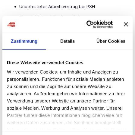
Unbefristeter Arbeitsvertrag bei PSH
Bis zu 30 Tage Urlaub pro Jahr
Möglichkeit einer wöchentlichen Abschlagszahlung
Übertarifliche Bezahlung, Urlaubs- & Weihnachtsgeld
Zustimmung
Details
Über Cookies
Weiterbildungen auf Kosten des Arbeitgebers
Übernahmemöglichkeit beim Kundenbetrieb
Diese Webseite verwendet Cookies
Persönliche Betreuung durch dein PSH-Team vor Ort
Wir verwenden Cookies, um Inhalte und Anzeigen zu
personalisieren, Funktionen für soziale Medien anbieten
Teamgeist & gelebte Loyalität im täglichen
zu können und die Zugriffe auf unsere Website zu
Miteinander
analysieren. Außerdem geben wir Informationen zu Ihrer
Verwendung unserer Website an unsere Partner für
Ansprechpartner
soziale Medien, Werbung und Analysen weiter. Unsere
Patricia Scharnhorst
Partner führen diese Informationen möglicherweise mit
Recruiting
weiteren Daten zusammen, die Sie ihnen bereitgestellt
haben oder die sie im Rahmen Ihrer Nutzung der Dienste
05021 / 8 65 07 - 50