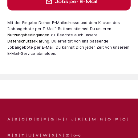
Jobs per E-Mail
Mit der Eingabe Deiner E-Mail­adresse und dem Klicken des
"Jobangebote per E-Mail"-Buttons stimmst Du unseren
Nutzungsbedingungen
zu. Beachte auch unsere
Datenschutzerklärung
. Du erhältst von uns passende
Jobangebote per E-Mail. Du kannst Dich jeder Zeit von unserem
E-Mail-Service abmelden.
A
B
C
D
E
F
G
H
I
J
K
L
M
N
O
P
Q
R
S
T
U
V
W
X
Y
Z
0-9