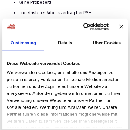
Keine Probezeit!
Unbefristeter Arbeitsvertrag bei PSH
Bis zu 30 Tage Urlaub pro Jahr
Möglichkeit einer wöchentlichen Abschlagszahlung
Zustimmung
Details
Über Cookies
Übertarifliche Bezahlung, Urlaubs- & Weihnachtsgeld
Weiterbildungen auf Kosten des Arbeitgebers
Diese Webseite verwendet Cookies
Übernahmemöglichkeit beim Kundenbetrieb
Wir verwenden Cookies, um Inhalte und Anzeigen zu
Persönliche Betreuung durch dein PSH-Team vor Ort
personalisieren, Funktionen für soziale Medien anbieten
Teamgeist & gelebte Loyalität im täglichen
zu können und die Zugriffe auf unsere Website zu
Miteinander
analysieren. Außerdem geben wir Informationen zu Ihrer
Verwendung unserer Website an unsere Partner für
Ansprechpartner
soziale Medien, Werbung und Analysen weiter. Unsere
Partner führen diese Informationen möglicherweise mit
Patricia Scharnhorst
weiteren Daten zusammen, die Sie ihnen bereitgestellt
Recruiting
haben oder die sie im Rahmen Ihrer Nutzung der Dienste