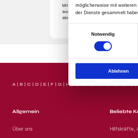
möglicherweise mit weiteren
Mit der Eingabe Deiner E-Mail­adresse
auch unsere
Datenschutzerklärung
. Du
der Dienste gesammelt habe
abmelden.
Einwilligungsauswahl
Notwendig
Ablehnen
A
B
C
D
E
F
G
H
I
J
K
L
M
N
O
P
Q
Allgemein
Beliebte K
Über uns
Hilfskräfte,