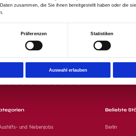
 Daten zusammen, die Sie ihnen bereitgestellt haben oder die s
 und dem Klicken des "Jobangebote per E-Mail"-Buttons stimmst Du unser
 erhältst von uns passende Jobangebote per E-Mail. Du kannst Dich jede
n.
Präferenzen
Statistiken
Auswahl erlauben
R
S
T
U
V
W
X
Y
Z
0-9
ategorien
Beliebte St
 Aushilfs- und Nebenjobs
Berlin