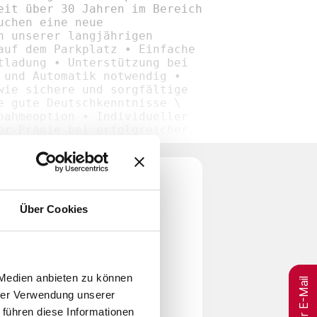
eit über 30 Jahren im Bereich
uchen eine neue
n unserer langjährigen
auf dem Parkplatz • Einfache
tladung • Unterstützung bei
 und Automatik notwendig •
wie sichere und sorgfältige
e gute Deutschkenntnisse \
nahmeoption • Individueller
er-Prämie bei erfolgreicher
edürfnissen • Jährliche
 und Weihnachtsgeld,
, englisch, kroatisch,
Über Cookies
per E-Mail
 Medien anbieten zu können
hrer Verwendung unserer
 führen diese Informationen