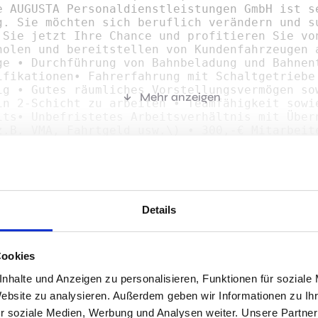
e AUGUSTA Personaldienstleistungen GmbH ist s
g. Sie möchten sich beruflich verändern und s
 Sie jetzt Ihre Chance und profitieren Sie vo
holen und bereitstellen von Kundenfahrzeugen 
ge • Durchführung von Bahnbeladung und Bahnen
ifikationen• Fahrerfahrung mit Schaltgetriebe
ig • Gutes räumliches Vorstellungsvermögen so
Mehr anzeigen
in 2-Schicht zu arbeiten • Teamfähigkeit sowi
its• Unbefristetes Arbeitsverhältnis mit Über
z.B. VMA, Fahrtgeld usw.\) • 300,-€ Mitarbeit
- und Abschlagszahlungen nach individuellen B
fanpassung • Bis zu 30 Tage Urlaub • Urlaubs-
ge Kollegen in der Geschäftsstelle \(russisch
eitung und Betreuung
r passen?
Details
Cookies
Jobs 
nhalte und Anzeigen zu personalisieren, Funktionen für soziale
Website zu analysieren. Außerdem geben wir Informationen zu I
r soziale Medien, Werbung und Analysen weiter. Unsere Partner