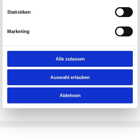
Statistiken
Merken
Marketing
Standort:
Dresden
Alle zulassen
Auswahl erlauben
Ablehnen