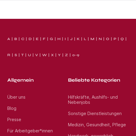
A
B
C
D
E
F
G
H
I
J
K
L
M
N
O
P
Q
R
S
T
U
V
W
X
Y
Z
0-9
Allgemein
Beliebte Kategorien
Über uns
Hilfskräfte, Aushilfs- und
Nebenjobs
Blog
Sonstige Dienstleistungen
Presse
Medizin, Gesundheit, Pflege
Für Arbeitgeber*innen
Handwerk, gewerblich