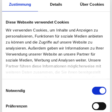
Mehrjährige Berufserfahrung
in der
Zustimmung
Details
Über Cookies
Lagerlogistik, idealerweise in einem Industrie-
oder Produktionsbetrieb
Sehr gute Kenntnisse im Umgang mit
Diese Webseite verwendet Cookies
ERP-/Warenwirtschaftssystemen und gängigen
Wir verwenden Cookies, um Inhalte und Anzeigen zu
Lagerprozessen
personalisieren, Funktionen für soziale Medien anbieten
Gültiger
Staplerschein
und sicherer Umgang mit
zu können und die Zugriffe auf unsere Website zu
Flurförderfahrzeugen
analysieren. Außerdem geben wir Informationen zu Ihrer
Verwendung unserer Website an unsere Partner für
Ausgeprägtes Verantwortungsbewusstsein,
soziale Medien, Werbung und Analysen weiter. Unsere
Organisationsstärke und eine strukturierte
Partner führen diese Informationen möglicherweise mit
Arbeitsweise
weiteren Daten zusammen, die Sie ihnen bereitgestellt
Hohe Belastbarkeit, Flexibilität und
haben oder die sie im Rahmen Ihrer Nutzung der Dienste
Teamfähigkeit
gesammelt haben.
Einwilligungsauswahl
Notwendig
Jetzt schnell bewerben
Präferenzen