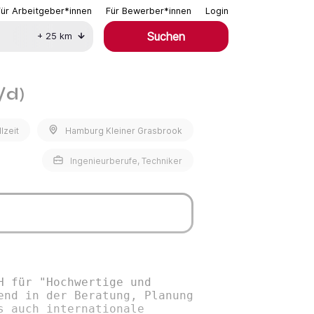
Für Arbeitgeber*innen
Für Bewerber*innen
Login
Suchen
+
25
km
/d)
llzeit
Hamburg Kleiner Grasbrook
Ingenieurberufe, Techniker
H für "Hochwertige und
end in der Beratung, Planung
s auch internationale