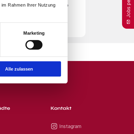
Jobs per E-Mail
werbung für diesen Job in nur
ie im Rahmen Ihrer Nutzung
s der Bewerbung live verfolgt
en
Nutzungsbedingungen
zu. Beachte
r Zeit von unserem E-Mail-Service
Marketing
Alle zulassen
ädte
Kontakt
Instagram