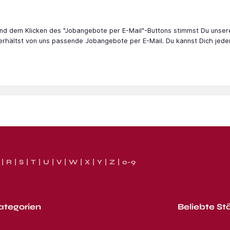
 und dem Klicken des "Jobangebote per E-Mail"-Buttons stimmst Du unser
 erhältst von uns passende Jobangebote per E-Mail. Du kannst Dich jede
R
S
T
U
V
W
X
Y
Z
0-9
ategorien
Beliebte St