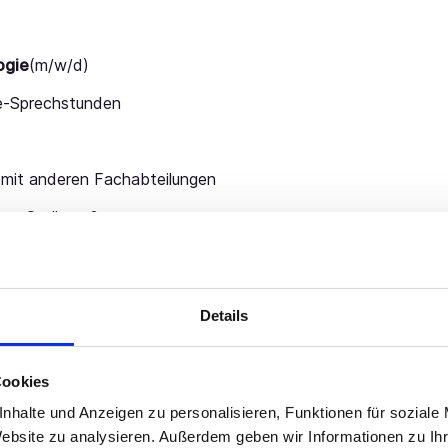
ogie
(m/w/d)
e-Sprechstunden
t mit anderen Fachabteilungen
uen Stelle an?
er das Kontaktformular, per E-Mail (
Jetzt bewerben!
)
oder 
ezialisierten Beraterin für die Radiologie, Nuklearmedizin &
etzt bewerben!
.**
Details
Cookies
nhalte und Anzeigen zu personalisieren, Funktionen für soziale
Jetzt schnell bewerben
Website zu analysieren. Außerdem geben wir Informationen zu I