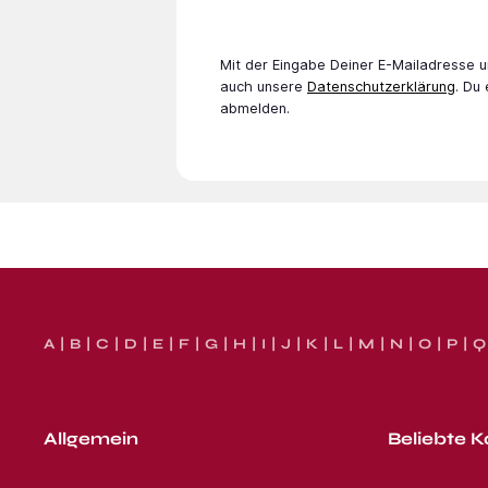
Mit der Eingabe Deiner E-Mail­adresse
auch unsere
Datenschutzerklärung
. Du
abmelden.
A
B
C
D
E
F
G
H
I
J
K
L
M
N
O
P
Q
Allgemein
Beliebte K