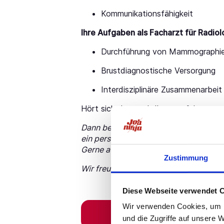
Kommunikationsfähigkeit
Ihre Aufgaben als Facharzt für Radiol
Durchführung von Mammographi
Brustdiagnostische Versorgung
Interdisziplinäre Zusammenarbei
Hört sich das nach Ihrer perfekten ne
Dann bewerben Sie sich jetzt direkt üb
ein persönliches Gespräch mit Ihrer sp
Gerne auch per WhatsApp unter der
J
Zustimmung
Wir freuen uns auf Ihre Nachricht!
Diese Webseite verwendet 
Wir verwenden Cookies, um I
und die Zugriffe auf unsere 