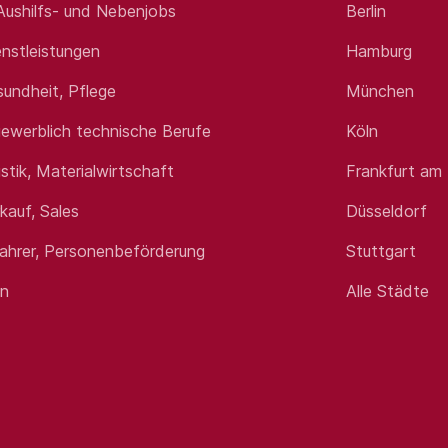
 Aushilfs- und Nebenjobs
Berlin
nstleistungen
Hamburg
sundheit, Pflege
München
ewerblich technische Berufe
Köln
istik, Materialwirtschaft
Frankfurt am
rkauf, Sales
Düsseldorf
fahrer, Personenbeförderung
Stuttgart
en
Alle Städte