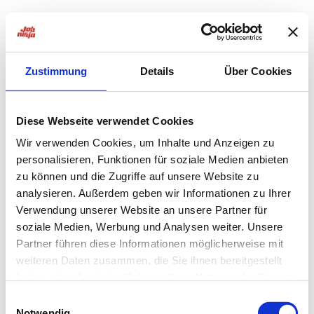
Zustimmung
Details
Über Cookies
Diese Webseite verwendet Cookies
Wir verwenden Cookies, um Inhalte und Anzeigen zu
personalisieren, Funktionen für soziale Medien anbieten
zu können und die Zugriffe auf unsere Website zu
analysieren. Außerdem geben wir Informationen zu Ihrer
Verwendung unserer Website an unsere Partner für
soziale Medien, Werbung und Analysen weiter. Unsere
Partner führen diese Informationen möglicherweise mit
weiteren Daten zusammen, die Sie ihnen bereitgestellt
haben oder die sie im Rahmen Ihrer Nutzung der Dienste
Application error: a
client
-side exception has occurred while
gesammelt haben.
Einwilligungsauswahl
Notwendig
loading
jobninja.com
(see the
browser console
for more