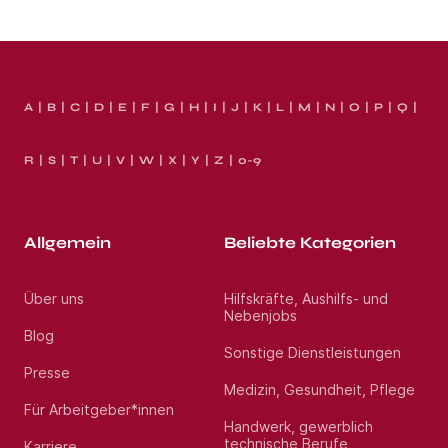
A
B
C
D
E
F
G
H
I
J
K
L
M
N
O
P
Q
R
S
T
U
V
W
X
Y
Z
0-9
Allgemein
Beliebte Kategorien
Über uns
Hilfskräfte, Aushilfs- und
Nebenjobs
Blog
Sonstige Dienstleistungen
Presse
Medizin, Gesundheit, Pflege
Für Arbeitgeber*innen
Handwerk, gewerblich
technische Berufe
Karriere