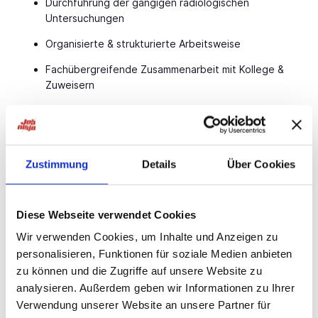
Durchführung der gängigen radiologischen
Untersuchungen
Organisierte & strukturierte Arbeitsweise
Fachübergreifende Zusammenarbeit mit Kollege &
Zuweisern
Teilnahme an möglichen Rufdiensten
Über die inhabergeführte Praxis
Die Praxisräume bei Nürnberg bieten das gesamte
Zustimmung
Details
Über Cookies
Spektrum
diagnostischer radiologischer
Untersuchungen
an.
Seit Dezember 2023 steht ein
hochleistungsfähiges
Diese Webseite verwendet Cookies
3-Tesla-MRT
zur Verfügung, das besonders präzise
Wir verwenden Cookies, um Inhalte und Anzeigen zu
Bildgebungen ermöglicht.
personalisieren, Funktionen für soziale Medien anbieten
Zudem wird seit diesem Jahr die
Prostata-MRT
als
zu können und die Zugriffe auf unsere Website zu
kostenfreie Zusatzleistung
angeboten.
analysieren. Außerdem geben wir Informationen zu Ihrer
Von Nürnberg aus sind Sie in nur
15 Minuten mit den
Verwendung unserer Website an unsere Partner für
öffentlichen Verkehrsmitteln
oder
25 Minuten mit