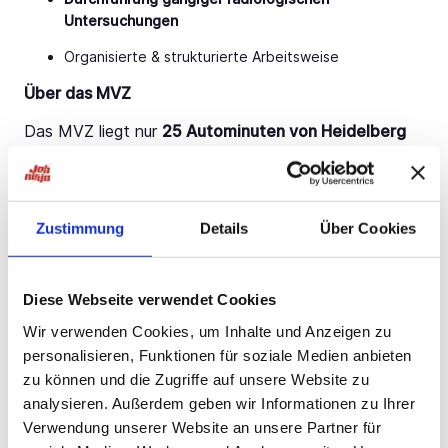
Untersuchungen
Organisierte & strukturierte Arbeitsweise
Über das MVZ
Das MVZ liegt nur
25 Autominuten von Heidelberg
entfernt und bietet eine hervorragende Work-Life-
Balance.
Die Region bietet eine attraktive Kombination aus
moderaten Lebenshaltungskosten und
Zustimmung
Details
Über Cookies
vergleichsweise günstigen Mieten. Gleichzeitig
profitieren Sie von einem hohen Freizeitwert mit
vielfältigen kulturellen Angeboten, Natur in
Diese Webseite verwendet Cookies
unmittelbarer Umgebung sowie einer sehr guten
Anbindung an mehrere wirtschaftsstarke Städte im
Wir verwenden Cookies, um Inhalte und Anzeigen zu
Umkreis. Dadurch ergibt sich eine ausgewogene
personalisieren, Funktionen für soziale Medien anbieten
Balance zwischen beruflichen Perspektiven und
zu können und die Zugriffe auf unsere Website zu
Lebensqualität.
analysieren. Außerdem geben wir Informationen zu Ihrer
An beiden Standorten sind
über 70 Ärzte
und
Verwendung unserer Website an unsere Partner für
weiteres medizinisches Personal tätig und bietet ein