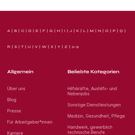
A
B
C
D
E
F
G
H
I
J
K
L
M
N
O
P
Q
R
S
T
U
V
W
X
Y
Z
0-9
Allgemein
Beliebte Kategorien
Über uns
Hilfskräfte, Aushilfs- und
Nebenjobs
Blog
Sonstige Dienstleistungen
Presse
Medizin, Gesundheit, Pflege
Für Arbeitgeber*innen
Handwerk, gewerblich
technische Berufe
Karriere