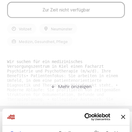
Zur Zeit nicht verfügbar
Vollzeit
Neumünster
Medizin, Gesundheit, Pflege
Wir suchen für ein medizinisches
Versorgungszentrum in Kiel einen Facharzt
Psychiatrie und Psychotherapie (m/w/d). Ihre
Benefits• Patientenfokus: Sie arbeiten in einem
Umfeld, in dem eine patientenorientierte
Diagnostik und Therapie im Mittelpunkt steht. •
Mehr anzeigen
Moderne Abläufe: Sie profitieren von zeitgemäßen
Strukturen für Dokumentation, Befunde und
Therapieplanung. • Kollegialer Austausch: Sie
gestalten Ihre Arbeit gemeinsam mit ärztlichen und
therapeutischen Kolleginnen und Kollegen im
regelmäßigen fachlichen Austausch. • Flexible
Arbeitszeit: Teilzeit oder Vollzeit ist möglich,
mit flexiblen Arbeitszeiten nach Absprache. •
Attraktive Vergütung: Sie erhalten eine
Du möchtest Jobs, die zu Dir passen?