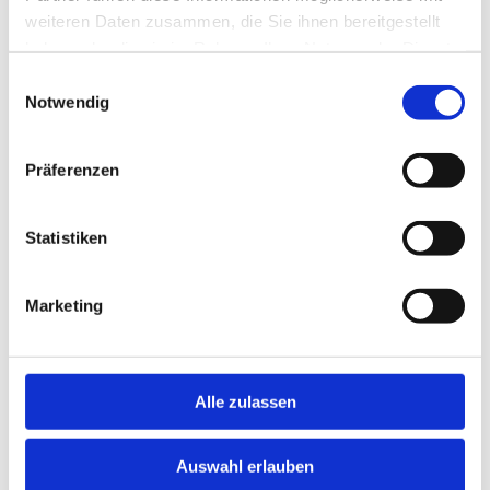
Bundesland: Niedersachsen
weiteren Daten zusammen, die Sie ihnen bereitgestellt
haben oder die sie im Rahmen Ihrer Nutzung der Dienste
PLZ-Gebiet: DE-21xxx
gesammelt haben.
Einwilligungsauswahl
Ort/Region: Stade
Notwendig
Befristung: unbefristet
Präferenzen
Arbeitszeit: Vollzeit - 40 h / Woche
Verdienst: nach Vereinbarung
Statistiken
Beginn: zum nächstmöglichen Zeitpunkt
Marketing
Jetzt schnell bewerben
Alle zulassen
Merken
Auswahl erlauben