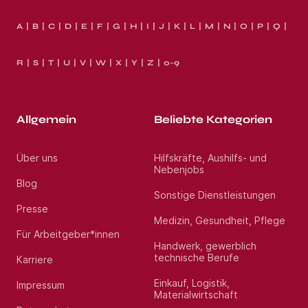
A
B
C
D
E
F
G
H
I
J
K
L
M
N
O
P
Q
R
S
T
U
V
W
X
Y
Z
0-9
Allgemein
Beliebte Kategorien
Über uns
Hilfskräfte, Aushilfs- und
Nebenjobs
Blog
Sonstige Dienstleistungen
Presse
Medizin, Gesundheit, Pflege
Für Arbeitgeber*innen
Handwerk, gewerblich
technische Berufe
Karriere
Einkauf, Logistik,
Impressum
Materialwirtschaft