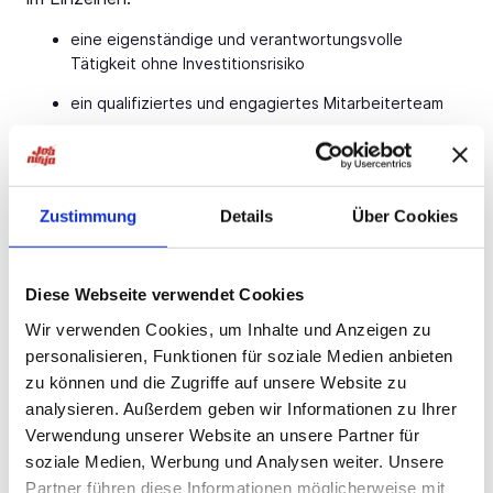
eine eigenständige und verantwortungsvolle
Tätigkeit ohne Investitionsrisiko
ein qualifiziertes und engagiertes Mitarbeiterteam
ein angenehmes Betriebsklima
Möglichkeit zur flexiblen Arbeitszeitgestaltung
Zustimmung
Details
Über Cookies
Möglichkeit zur Fort- und Weiterbildung
eine attraktive und leistungsorientierte Vergütung
Diese Webseite verwendet Cookies
Stelleninformationen:
Wir verwenden Cookies, um Inhalte und Anzeigen zu
Position: Facharzt (m/w/d)
personalisieren, Funktionen für soziale Medien anbieten
zu können und die Zugriffe auf unsere Website zu
Fachrichtung: Psychiatrie / Psychotherapie
analysieren. Außerdem geben wir Informationen zu Ihrer
Klinik/Einrichtung: Praxis / MVZ (ambulant)
Verwendung unserer Website an unsere Partner für
soziale Medien, Werbung und Analysen weiter. Unsere
Staat: Deutschland
Partner führen diese Informationen möglicherweise mit