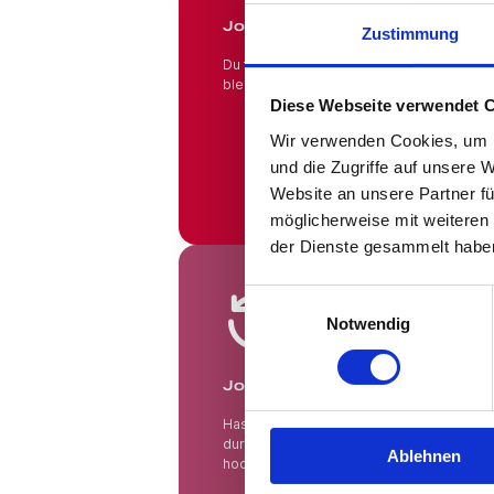
Jobs in Branchen!
Zustimmung
Du fühlst Dich wohl in Deinem Beruf und 
bleiben? Hier findest Du das gesamte An
Diese Webseite verwendet 
Wir verwenden Cookies, um I
und die Zugriffe auf unsere 
Website an unsere Partner fü
möglicherweise mit weiteren
der Dienste gesammelt habe
Jobsuche andersrum
Einwilligungsauswahl
Notwendig
Jobsuche andersrum!
Hast Du keine Lust und Zeit, auf Jobbörs
durchsuchen? Teste die "Jobsuche ander
Ablehnen
hoch und lasse Dir Jobs vorschlagen, die