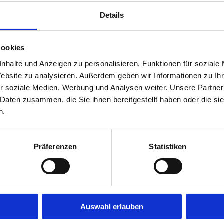
Jobs in der Nähe!
Details
möchtest in Deiner Branche
Auf unserer Plattform findest 
gebot aus Deiner Branche.
Stellenangeboten, die nach Stä
Jobs direkt in Deiner Nähe suc
Cookies
Herausforderung suchst, einen
nhalte und Anzeigen zu personalisieren, Funktionen für soziale
eine Stelle in Deinem aktuelle
fündig.
Website zu analysieren. Außerdem geben wir Informationen zu I
r soziale Medien, Werbung und Analysen weiter. Unsere Partner
Mehr
 Daten zusammen, die Sie ihnen bereitgestellt haben oder die s
n.
Was bleibt vom Brutto?
Präferenzen
Statistiken
Was bleibt vom Brutto?
en jede Stellenanzeige zu
Viele fragen sich, wie sich das
srum", lade Deinen Lebenslauf
umwandelt. Steuern, Sozialve
Auswahl erlauben
 zu Dir passen.
sorgen dafür, dass vom ursprün
Konto landet. Mit unserem Bru