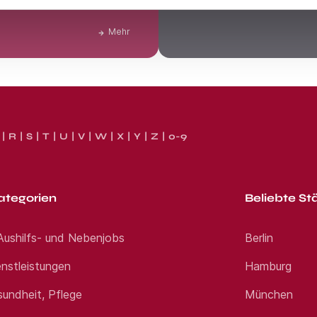
Klarheit über Deinen tatsächl
Mehr
R
S
T
U
V
W
X
Y
Z
0-9
ategorien
Beliebte St
 Aushilfs- und Nebenjobs
Berlin
nstleistungen
Hamburg
sundheit, Pflege
München