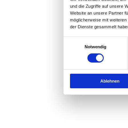
und die Zugriffe auf unsere 
Website an unsere Partner fü
Application error: a
client
-side 
möglicherweise mit weiteren
der Dienste gesammelt habe
Einwilligungsauswahl
Notwendig
Ablehnen