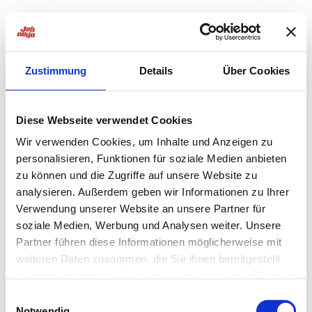
Zustimmung
Details
Über Cookies
Diese Webseite verwendet Cookies
Wir verwenden Cookies, um Inhalte und Anzeigen zu
personalisieren, Funktionen für soziale Medien anbieten
zu können und die Zugriffe auf unsere Website zu
analysieren. Außerdem geben wir Informationen zu Ihrer
Verwendung unserer Website an unsere Partner für
soziale Medien, Werbung und Analysen weiter. Unsere
Partner führen diese Informationen möglicherweise mit
weiteren Daten zusammen, die Sie ihnen bereitgestellt
haben oder die sie im Rahmen Ihrer Nutzung der Dienste
Application error: a
client
-side exception has occurred while
gesammelt haben.
Einwilligungsauswahl
Notwendig
loading
jobninja.com
(see the
browser console
for more