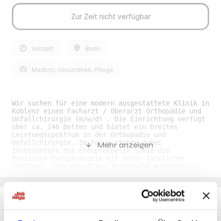
Zur Zeit nicht verfügbar
Vollzeit
Bonn
Medizin, Gesundheit, Pflege
Wir suchen für eine modern ausgestattete Klinik in
Koblenz einen Facharzt / Oberarzt Orthopädie und
Unfallchirurgie (m/w/d) . Die Einrichtung verfügt
über ca. 140 Betten und bietet ein breites
Leistungsspektrum in der Orthopädie und
Unfallchirurgie. Im Fokus stehen dabei
Mehr anzeigen
insbesondere die Endoprothetik sowie die
Revisions-Endoprothetik mit hoher jährlicher
Fallzahl. Ihre Benefits• Technische Ausstattung:
Sie arbeiten in modernen, technisch hervorragend
ausgestatteten OP-Strukturen mit aktuell neu
erbauten Operationsbereichen. •
Gestaltungsspielraum: Freiraum für Eigeninitiative
und die Weiterentwicklung von Prozessen erwartet
Sie in einer kollegialen Arbeitsatmosphäre. •
Du möchtest Jobs, die zu Dir passen?