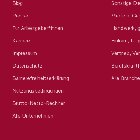
seit 2012 eine auf das Gesun
Blog
Sonstige Die
und nichtärztliches Fach- un
Unsere Mission ist es, die p
Presse
Medizin, Ge
jeweiligen Bedürfnisse, ziel
wir Ihnen während des gesamt
Für Arbeitgeber*innen
Handwerk, g
Markterfahrung im Gesundheit
freuen uns auf Ihre Bewerbun
Karriere
Einkauf, Log
Impressum
Vertrieb, Ve
Standort:
Singen
Datenschutz
Berufskraft
Barrierefreiheitserklärung
Alle Branch
Nutzungsbedingungen
Brutto-Netto-Rechner
Alle Unternehmen