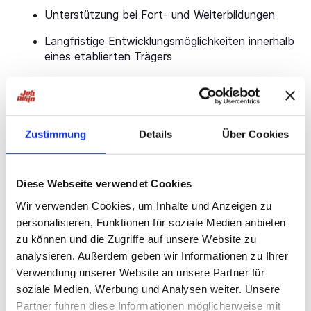
Unterstützung bei Fort- und Weiterbildungen
Langfristige Entwicklungsmöglichkeiten innerhalb
eines etablierten Trägers
Attraktive Vergütung sowie zusätzliche
Sozialleistungen
Stellenanforderungen:
Zustimmung
Details
Über Cookies
Anerkennung als Facharzt (m/w/d) für
Psychiatrie und Psychotherapie
Diese Webseite verwendet Cookies
Interesse an rehabilitativer und ganzheitlicher
Wir verwenden Cookies, um Inhalte und Anzeigen zu
Patientenversorgung
personalisieren, Funktionen für soziale Medien anbieten
Teamfähigkeit sowie empathischer und
zu können und die Zugriffe auf unsere Website zu
wertschätzender Umgang mit Patienten
analysieren. Außerdem geben wir Informationen zu Ihrer
Verwendung unserer Website an unsere Partner für
Selbstständige und strukturierte Arbeitsweise
soziale Medien, Werbung und Analysen weiter. Unsere
Zusätzlich für die Oberarztposition
Partner führen diese Informationen möglicherweise mit