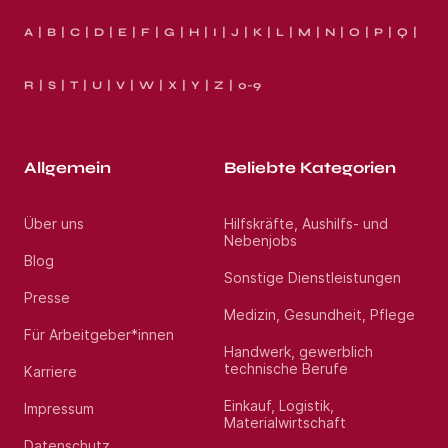
A
B
C
D
E
F
G
H
I
J
K
L
M
N
O
P
Q
R
S
T
U
V
W
X
Y
Z
0-9
Allgemein
Beliebte Kategorien
Über uns
Hilfskräfte, Aushilfs- und
Nebenjobs
Blog
Sonstige Dienstleistungen
Presse
Medizin, Gesundheit, Pflege
Für Arbeitgeber*innen
Handwerk, gewerblich
technische Berufe
Karriere
Einkauf, Logistik,
Impressum
Materialwirtschaft
Datenschutz