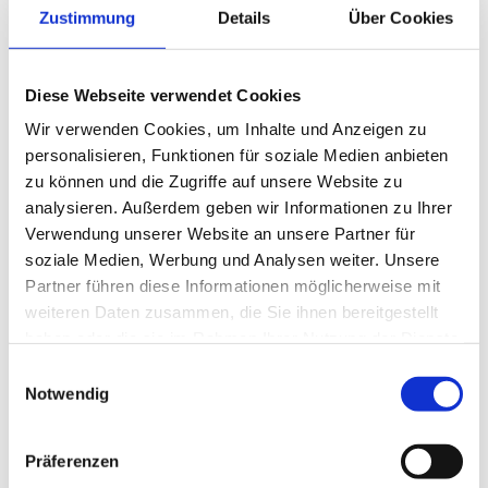
ausgeprägte soziale Kompetenz.
Zustimmung
Details
Über Cookies
Kollegiale Persönlichkeit mit Empathie und einer
patientenorientierten Sichtweise, die sich für die
bestmögliche Versorgung der Patienten einsetzt.
Diese Webseite verwendet Cookies
Wir verwenden Cookies, um Inhalte und Anzeigen zu
Ggf. Freude an der Entwicklung eines eigenen
personalisieren, Funktionen für soziale Medien anbieten
Verantwortungsbereiches und an der Übernahme von
Führungsaufgaben.
zu können und die Zugriffe auf unsere Website zu
analysieren. Außerdem geben wir Informationen zu Ihrer
Engagement und Eigeninitiative bei der Organisation
Verwendung unserer Website an unsere Partner für
der täglichen Abläufe und bei der Weiterentwicklung
soziale Medien, Werbung und Analysen weiter. Unsere
der Abteilung.
Partner führen diese Informationen möglicherweise mit
Bewerbung & Rückfragen:
Wir freuen uns auf Ihre
weiteren Daten zusammen, die Sie ihnen bereitgestellt
Bewerbung (Lebenslauf) und über Ihre Rückfragen:
haben oder die sie im Rahmen Ihrer Nutzung der Dienste
Jetzt bewerben!
.
gesammelt haben.
Einwilligungsauswahl
Notwendig
Jetzt schnell bewerben
Präferenzen