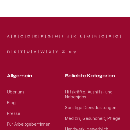
A
B
C
D
E
F
G
H
I
J
K
L
M
N
O
P
Q
R
S
T
U
V
W
X
Y
Z
0-9
Allgemein
Beliebte Kategorien
Über uns
Hilfskräfte, Aushilfs- und
Nebenjobs
Blog
Sonstige Dienstleistungen
Presse
Medizin, Gesundheit, Pflege
Für Arbeitgeber*innen
Handwerk, gewerblich