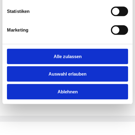
Statistiken
Merken
Marketing
Standort:
Essen
Alle zulassen
Auswahl erlauben
Ablehnen