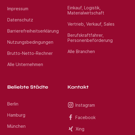
uns gerne unter Jetzt bewerben an. Wir freuen uns
auf Ihre Bewerbung als Facharzt Neurologie (m/w/d)
Einkauf, Logistik,
Impressum
im Raum Kleve.
Materialwirtschaft
Datenschutz
Vertrieb, Verkauf, Sales
Standort:
Stördorf
Barrierefreiheitserklärung
Berufskraftfahrer,
Personenbeförderung
Nutzungsbedingungen
Alle Branchen
Brutto-Netto-Rechner
Alle Unternehmen
Beliebte Städte
Kontakt
Berlin
Instagram
Hamburg
Facebook
München
Xing