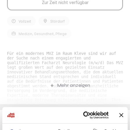
Zur Zeit nicht verfügbar
Vollzeit
Stördorf
Medizin, Gesundheit, Pflege
Für ein modernes MVZ im Raum Kleve sind wir auf
der Suche nach einem engagierten und
qualifizierten Facharzt Neurologie (m/w/d) Das MVZ
legt großen Wert auf den gezielten Einsatz
innovativer Behandlungsmethoden, die dem aktuellen
medizinischen Stand entsprechen und individuell
auf die Bedürfnisse der Patientinnen und Patienten
Mehr anzeigen
abgestimmt werden. Dabei steht die ganzheitliche
Versorgung im Vordergrund, die medizinische
Expertise, moderne Therapieansätze und eine
persönliche Betreuung miteinander verbindet. Ihre
Benefits als Facharzt Neurologie (m/w/d) im Raum
Kleve• Attraktive Vergütung: Es wird ein
wettbewerbsfähiges Gehalt geboten, das den
Erfahrungen und Qualifikationen der Fachkraft
entspricht. • Fort- und Weiterbildung: Die Klinik
unterstützt die kontinuierliche Weiterbildung und
Du möchtest Jobs, die zu Dir passen?