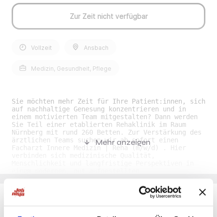
Zur Zeit nicht verfügbar
Vollzeit
Ansbach
Medizin, Gesundheit, Pflege
Sie möchten mehr Zeit für Ihre Patient:innen, sich
auf nachhaltige Genesung konzentrieren und in
einem motivierten Team mitgestalten? Dann werden
Sie Teil einer etablierten Rehaklinik im Raum
Nürnberg mit rund 260 Betten. Zur Verstärkung des
ärztlichen Teams suchen wir ab sofort einen
Mehr anzeigen
Facharzt Innere Medizin | Reha (m/w/d) . Hier
verbinden sich medizinische Qualität,
Menschlichkeit und langfristige Perspektiven in
einem modernen, gut aufgestellten
Rehabilitationszentrum. Das Angebot / Ihre
Benefits als Facharzt Innere Medizin | Reha
(m/w/d) im Raum Nürnberg• Verantwortungsvolle
Position als mit breitem Gestaltungsspielraum in
einem stabilen Umfeld. • Moderne
Du möchtest Jobs, die zu Dir passen?