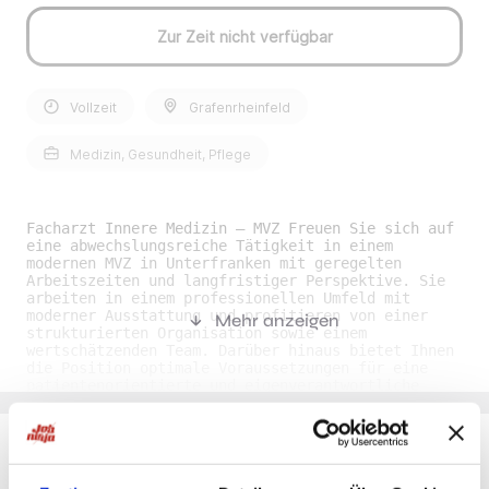
Zur Zeit nicht verfügbar
Vollzeit
Grafenrheinfeld
Medizin, Gesundheit, Pflege
Facharzt Innere Medizin – MVZ Freuen Sie sich auf
eine abwechslungsreiche Tätigkeit in einem
modernen MVZ in Unterfranken mit geregelten
Arbeitszeiten und langfristiger Perspektive. Sie
arbeiten in einem professionellen Umfeld mit
moderner Ausstattung und profitieren von einer
Mehr anzeigen
strukturierten Organisation sowie einem
wertschätzenden Team. Darüber hinaus bietet Ihnen
die Position optimale Voraussetzungen für eine
patientenorientierte und eigenverantwortliche
Tätigkeit im ambulanten Bereich. (JOB-ID: 103803)
Stellenbeschreibung: • Position: Facharzt Innere
Medizin • Fachrichtung: Innere Medizin •
Einrichtungstyp: MVZ • Arbeitszeit: Vollzeit,
Teilzeit • Beginn: Zum nächstmöglichen Zeitpunkt •
Du möchtest Jobs, die zu Dir passen?