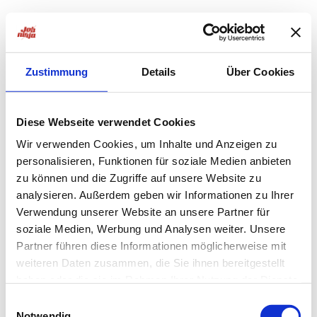
Zustimmung
Details
Über Cookies
Diese Webseite verwendet Cookies
Wir verwenden Cookies, um Inhalte und Anzeigen zu
personalisieren, Funktionen für soziale Medien anbieten
zu können und die Zugriffe auf unsere Website zu
analysieren. Außerdem geben wir Informationen zu Ihrer
Verwendung unserer Website an unsere Partner für
soziale Medien, Werbung und Analysen weiter. Unsere
Partner führen diese Informationen möglicherweise mit
weiteren Daten zusammen, die Sie ihnen bereitgestellt
haben oder die sie im Rahmen Ihrer Nutzung der Dienste
Application error: a
client
-side exception has occurred while
gesammelt haben.
Einwilligungsauswahl
Notwendig
loading
jobninja.com
(see the
browser console
for more