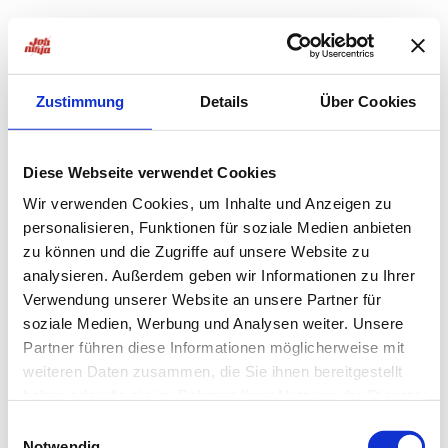
Zustimmung
Details
Über Cookies
Diese Webseite verwendet Cookies
Wir verwenden Cookies, um Inhalte und Anzeigen zu
personalisieren, Funktionen für soziale Medien anbieten
zu können und die Zugriffe auf unsere Website zu
analysieren. Außerdem geben wir Informationen zu Ihrer
Verwendung unserer Website an unsere Partner für
soziale Medien, Werbung und Analysen weiter. Unsere
Partner führen diese Informationen möglicherweise mit
weiteren Daten zusammen, die Sie ihnen bereitgestellt
haben oder die sie im Rahmen Ihrer Nutzung der Dienste
Application error: a
client
-side exception has occurred while
gesammelt haben.
Einwilligungsauswahl
Notwendig
loading
jobninja.com
(see the
browser console
for more