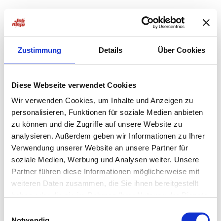
Zustimmung
Details
Über Cookies
Diese Webseite verwendet Cookies
Wir verwenden Cookies, um Inhalte und Anzeigen zu
personalisieren, Funktionen für soziale Medien anbieten
zu können und die Zugriffe auf unsere Website zu
analysieren. Außerdem geben wir Informationen zu Ihrer
Verwendung unserer Website an unsere Partner für
soziale Medien, Werbung und Analysen weiter. Unsere
Partner führen diese Informationen möglicherweise mit
weiteren Daten zusammen, die Sie ihnen bereitgestellt
haben oder die sie im Rahmen Ihrer Nutzung der Dienste
Application error: a
client
-side exception has occurred while
gesammelt haben.
Einwilligungsauswahl
Notwendig
loading
jobninja.com
(see the
browser console
for more