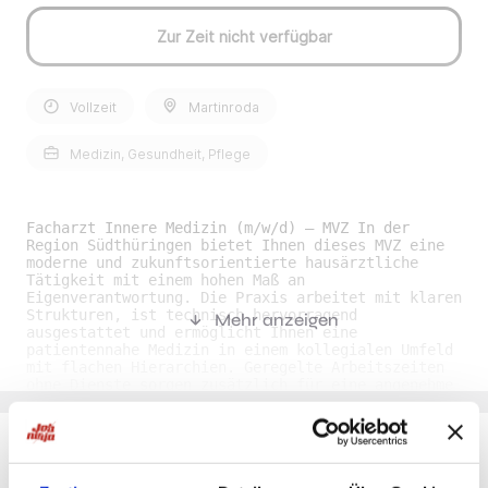
Zur Zeit nicht verfügbar
Vollzeit
Martinroda
Medizin, Gesundheit, Pflege
Facharzt Innere Medizin (m/w/d) – MVZ In der
Region Südthüringen bietet Ihnen dieses MVZ eine
moderne und zukunftsorientierte hausärztliche
Tätigkeit mit einem hohen Maß an
Eigenverantwortung. Die Praxis arbeitet mit klaren
Strukturen, ist technisch hervorragend
Mehr anzeigen
ausgestattet und ermöglicht Ihnen eine
patientennahe Medizin in einem kollegialen Umfeld
mit flachen Hierarchien. Geregelte Arbeitszeiten
ohne Dienste sorgen zusätzlich für eine angenehme
Work-Life-Balance. (JOB-ID: 103494)
Stellenbeschreibung: • Position: Facharzt Innere
Medizin (m/w/d) • Fachrichtung: Innere Medizin •
Einrichtungstyp: MVZ • Arbeitszeit: Vollzeit,
Teilzeit • Beginn: Zum nächstmöglichen Zeitpunkt •
Du möchtest Jobs, die zu Dir passen?